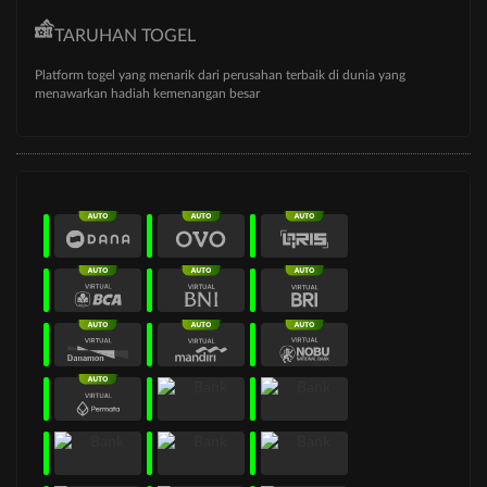
TARUHAN TOGEL
Platform togel yang menarik dari perusahan terbaik di dunia yang
menawarkan hadiah kemenangan besar