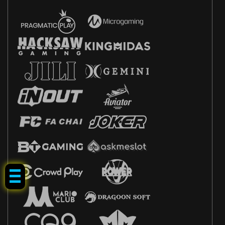
Tap Me!