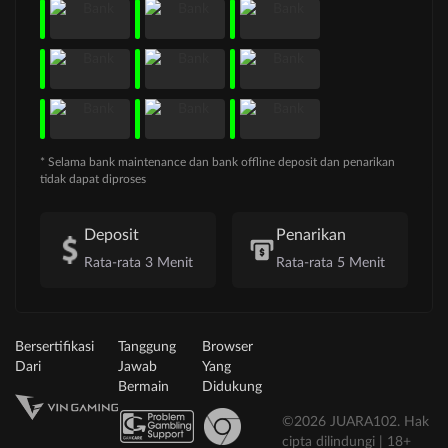
* Selama bank maintenance dan bank offline deposit dan penarikan
tidak dapat diproses
Deposit
Penarikan
Rata-rata 3 Menit
Rata-rata 5 Menit
Bersertifikasi
Tanggung
Browser
Dari
Jawab
Yang
Bermain
Didukung
©2026 JUARA102. Hak
cipta dilindungi | 18+