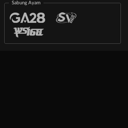
Sabung Ayam