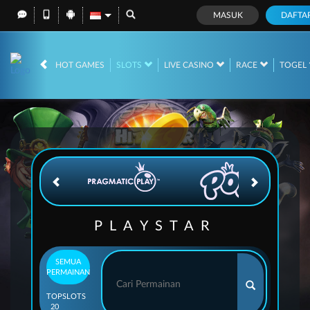
MASUK
DAFTA
IDR
12,675,725,
HOT GAMES
SLOTS
LIVE CASINO
RACE
TOGEL
PLAYSTAR
SEMUA
PERMAINAN
TOP
SLOTS
20