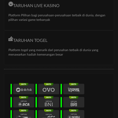
TARUHAN LIVE KASINO
Platform Pilihan bagi perusahaan-perusahaan terbaik di dunia, dengan
pilihan variasi game terbanyak
TARUHAN TOGEL
Platform togel yang menarik dari perusahan terbaik di dunia yang
menawarkan hadiah kemenangan besar