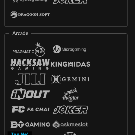
Arcade