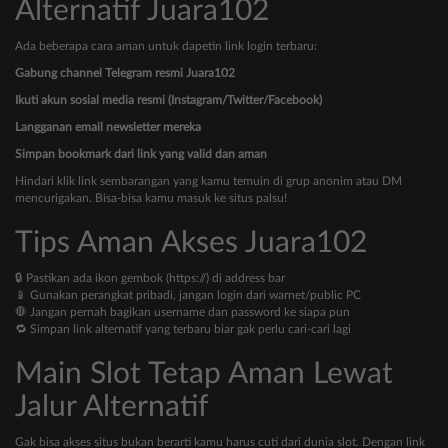
Alternatif Juara102
Ada beberapa cara aman untuk dapetin link login terbaru:
Gabung channel Telegram resmi Juara102
Ikuti akun sosial media resmi (Instagram/Twitter/Facebook)
Langganan email newsletter mereka
Simpan bookmark dari link yang valid dan aman
Hindari klik link sembarangan yang kamu temuin di grup anonim atau DM
mencurigakan. Bisa-bisa kamu masuk ke situs palsu!
Tips Aman Akses Juara102
🔒 Pastikan ada ikon gembok (https://) di address bar
📱 Gunakan perangkat pribadi, jangan login dari warnet/public PC
🛑 Jangan pernah bagikan username dan password ke siapa pun
🔁 Simpan link alternatif yang terbaru biar gak perlu cari-cari lagi
Main Slot Tetap Aman Lewat
Jalur Alternatif
Gak bisa akses situs bukan berarti kamu harus cuti dari dunia slot. Dengan link