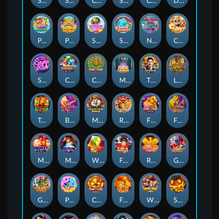
Super Powerful
SUPER GEMS
CHALLENGE・FU LU SHOU XI
Super Win
CAISHEN DADDY
Double Happiness
Piggy Master
PYRAMID OF FLAMES
SUGAR BOOM
SUPER LUCKY
NECROMANCER SHA
CAISHEN-LUCKY SPREAD
Super Rich
CUBE?
Challenge・Mayan Calendar
MYSTIC LEGEND 2
The Empire
Lucky Poker 2
Tomb Treasure
Burlesque 2
MASTER HAHA
Rat of Wealth
FEATURE BUY - Golden Pig
FANTASY - SOUTHEAST ASIA
Money Meow
Madame Caroline
What The FA
Fa Fa Monkey
Rich & Happy
Glorious Kingdom
Golden Week
PS Club
Challenge・Golden Pig
Fortune Teller
Who's The Boss
Super Boom