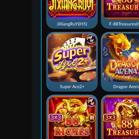
JiXiangRuYi(H5)
F-88Treasures(
Super Ace2+
Dragon Aren