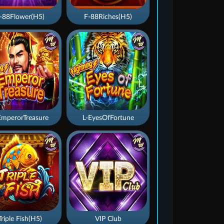
-88Flower(H5)
F-88Riches(H5)
EmperorTreasure
L-EyesOfFortune
Triple Fish(H5)
VIP Club