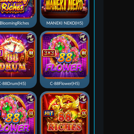
BloomingRiches
MANEKI NEKO(H5)
C-88Drum(H5)
C-88Flower(H5)