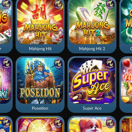
+
Mahjong Hit
Mahjong Hit 2
Poseidon
Super Ace