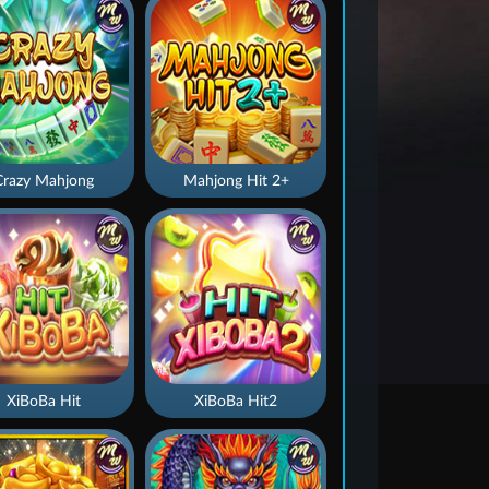
Crazy Mahjong
Mahjong Hit 2+
XiBoBa Hit
XiBoBa Hit2