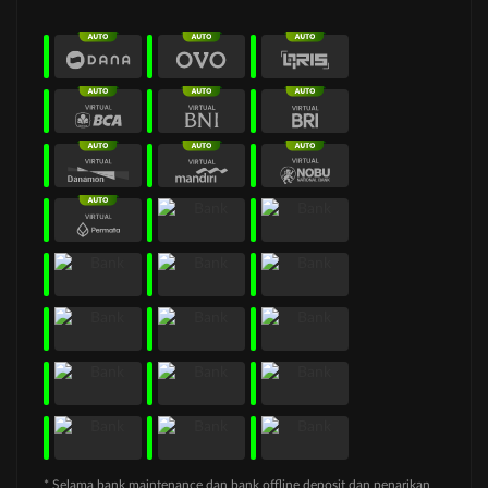
* Selama bank maintenance dan bank offline deposit dan penarikan