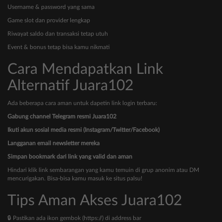
Username & password yang sama
Game slot dan provider lengkap
Riwayat saldo dan transaksi tetap utuh
Event & bonus tetap bisa kamu nikmati
Cara Mendapatkan Link
Alternatif Juara102
Ada beberapa cara aman untuk dapetin link login terbaru:
Gabung channel Telegram resmi Juara102
Ikuti akun sosial media resmi (Instagram/Twitter/Facebook)
Langganan email newsletter mereka
Simpan bookmark dari link yang valid dan aman
Hindari klik link sembarangan yang kamu temuin di grup anonim atau DM
mencurigakan. Bisa-bisa kamu masuk ke situs palsu!
Tips Aman Akses Juara102
🔒 Pastikan ada ikon gembok (https://) di address bar