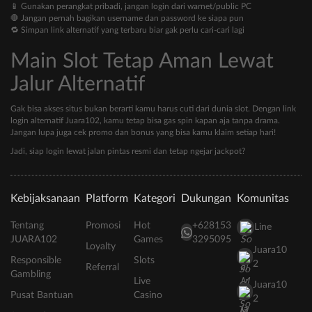
📱 Gunakan perangkat pribadi, jangan login dari warnet/public PC
🛑 Jangan pernah bagikan username dan password ke siapa pun
🔁 Simpan link alternatif yang terbaru biar gak perlu cari-cari lagi
Main Slot Tetap Aman Lewat
Jalur Alternatif
Gak bisa akses situs bukan berarti kamu harus cuti dari dunia slot. Dengan link
login alternatif Juara102, kamu tetap bisa gas spin kapan aja tanpa drama.
Jangan lupa juga cek promo dan bonus yang bisa kamu klaim setiap hari!
Jadi, siap login lewat jalan pintas resmi dan tetap ngejar jackpot?
Kebijaksanaan
Platform
Kategori
Dukungan
Komunitas
Tentang
Promosi
Hot
+628153
Line
JUARA102
Games
3295095
Loyalty
Juara10
Responsible
Slots
2
Referral
Gambling
Live
Juara10
Pusat Bantuan
Casino
2