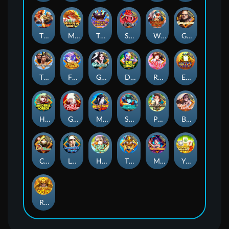
Thor vs Loki
Mahjong Gold 3
TRICK OR TREAT
Sushi Match
Wilderness Hunting
Gaogashou
Three Kingdoms
Fighting Academy
Gumiho
DR. Crazy
Run Date
Egypt Gods
Halloween Horror
Ghost Zombie
Mutation fish
Star Cruise
Prehistoric Park
Beer Carnival
Cat VS Mouse
Lovecraft's Legacy
Happy Fruit Stand
THOR
Magic House
Yuanbao Mahjong2
Ragnarok Odin