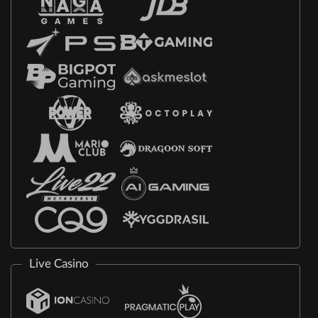
Live Casino