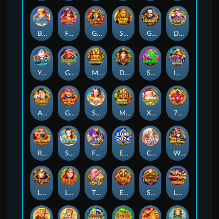
Beach Baby2
Fortunate Lion-Lucky Mix
Gods of Egypt2
SAFARI HEAT-MULTIPLY FUN
Gaogashou2 MULTIPLY FUN
Detective Girl
Yu Yue Long Men
Ghost Mansion
Mayan Adventure
Deep Rising
Slime Gem
Infinity Mining
All for the Winner
Gong Xi Fa Cai
Sugar Bar
Mayan Adventure2
X'mas Gift City
777-CLASSIC STYLE
Rich Fortune 2
Songkran Festival
Fighting Academy 2
EURO2024
CakeMatch
Weird Xmas
LUXURY WORLD
Little Red Riding Hood
Three Little Pigs
Ennead
Stonelions
Lion's area