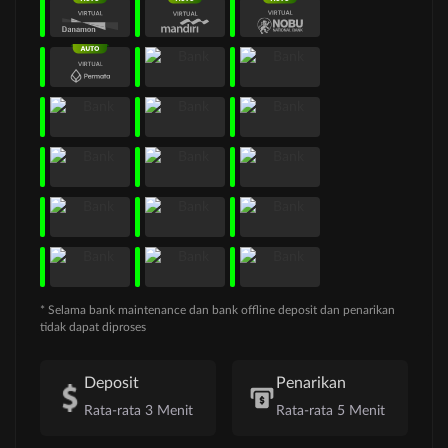
* Selama bank maintenance dan bank offline deposit dan penarikan
tidak dapat diproses
Deposit
Penarikan
Rata-rata 3 Menit
Rata-rata 5 Menit