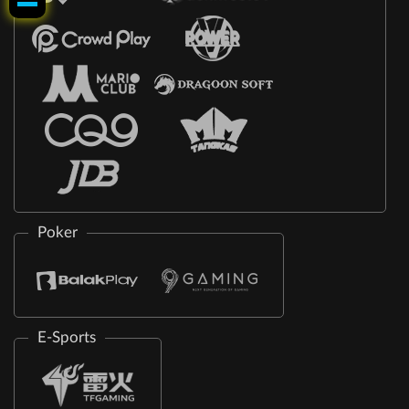
Poker
E-Sports