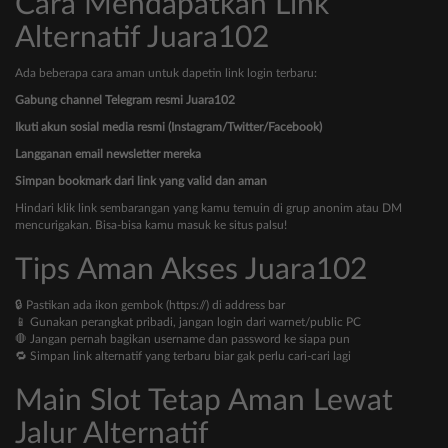
Cara Mendapatkan Link
Alternatif Juara102
Ada beberapa cara aman untuk dapetin link login terbaru:
Gabung channel Telegram resmi Juara102
Ikuti akun sosial media resmi (Instagram/Twitter/Facebook)
Langganan email newsletter mereka
Simpan bookmark dari link yang valid dan aman
Hindari klik link sembarangan yang kamu temuin di grup anonim atau DM
mencurigakan. Bisa-bisa kamu masuk ke situs palsu!
Tips Aman Akses Juara102
🔒 Pastikan ada ikon gembok (https://) di address bar
📱 Gunakan perangkat pribadi, jangan login dari warnet/public PC
🛑 Jangan pernah bagikan username dan password ke siapa pun
🔁 Simpan link alternatif yang terbaru biar gak perlu cari-cari lagi
Main Slot Tetap Aman Lewat
Jalur Alternatif