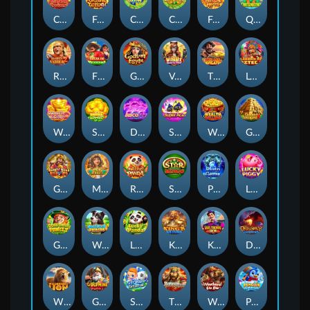
Cai Shen Arrives!
Fortune Toto 4D
Crazy ATM
Crazy Money Rolling
Fortune Horse
Quetzalcoatl
ROMAN WARRIOR2
Fiesta de Mexicana
Gods of Egypt
Vault Beauty Thief
The Age Of Navigation
Legend of Aztec2
Wealth Rising 2
Super Clovers 2
DISCO 777
Super Ace
Wealth Rolling
Golden Temple2
Gold Rush Blast
MEOW DYNASTY
Rolling Panda
STAR Bingo
Pluto Gems
Lucky Piggy
Gold Rush Party
Woof-woof Paradise
Lucky Panda
King's Return
Knife Throwing Show
Dragon's Expedition
Wilderness Lion
Goldmine Blast
Strike Storm
Thor of Mars
Warlord Lu Bu
Penguin Smash