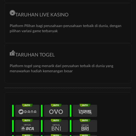
TARUHAN LIVE KASINO
Platform Pilihan bagi perusahaan-perusahaan terbaik di dunia, dengan
pilihan variasi game terbanyak
TARUHAN TOGEL
Platform togel yang menarik dari perusahan terbaik di dunia yang
menawarkan hadiah kemenangan besar