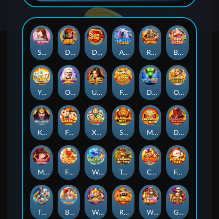
Since I'm here
Diamond buffalo
Dragon Gem2
Arctic Clash
ROMAN WARRIOR
Big Eater
Yuanbao Mahjong
Olympus - Zeus
Unparalleled Phoenix Dynasty
Fortune's Treasure
Dragon777
OLYMPUS DEMETER
KING ARTHUR
Fuwa Baoxi
X'Mas LABUBU
SAFARI HEAT 2-MULTIPLY FUN
Money Rush
Dragon’s Treasures
Mansion Battle Royale
Fire Dragon
Water Dragon
Treasure Hunters
Circus-Lucky Mix
Fortune Cat
Time Machine
Beach Baby
Wonderland
Rich Fortune
Weird Xmas2
Gold Fairy 2