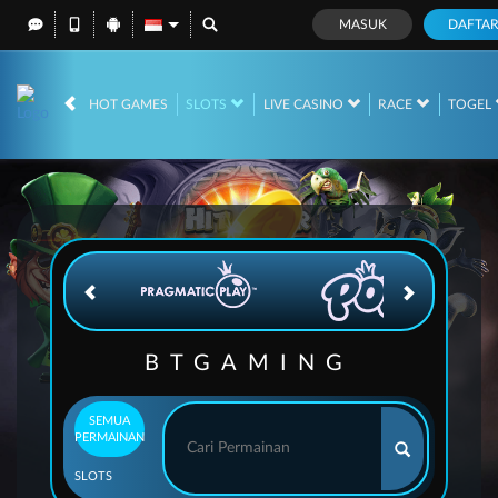
MASUK
DAFTA
IDR
12,669,850,
HOT GAMES
SLOTS
LIVE CASINO
RACE
TOGEL
BTGAMING
SEMUA
PERMAINAN
SLOTS