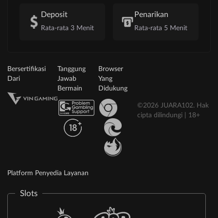
Deposit
Penarikan
Rata-rata 3 Menit
Rata-rata 5 Menit
Bersertifikasi
Tanggung
Browser
Dari
Jawab
Yang
Bermain
Didukung
©2026 JUARA102. Hak
cipta dilindungi | 18+
Platform Penyedia Layanan
Slots