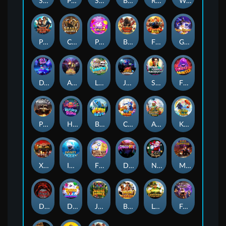
Sugar Crush
Piggy Bank Gold
Scale of Heaven: Anubis
Bunny to the Moon
Royal Ace
World Cup Final
Pirate Treasure Hunt
Crazy Bounty
Piggy Bank Gold 2
Buffalo Rush HIGHROLLER
Fighting Bull
Genie Mystery
DJ Fever
Aztec: Bonus Hunt
LABUBU: Fall In Wild
Jewel Mastermind
Squid Game 2: Mukunghwa
Firefly Hunter
PUBG2
Hungry Slime
Big Net Bass
Cat & Mouse
Aztec: Bonus Hunt 2 Xmas
Kingyo Riches
Xmas Gift Delight
Infinity Ocean
Fish Prawn Crab Bonanza
Disco 777
Nexus Gift Delight
Mace of Hercules
Dark Ritual
Disco 777 Hold and Win
Jumanji Bonanza
Book of Safari
Leprechaun’s Fortune
Fantastic Beast