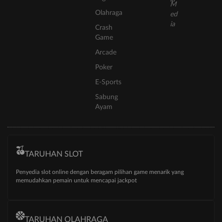
Olahraga
Crash
Game
Arcade
Poker
E-Sports
Sabung
Ayam
TARUHAN SLOT
Penyedia slot online dengan beragam pilihan game menarik yang
memudahkan pemain untuk mencapai jackpot
TARUHAN OLAHRAGA