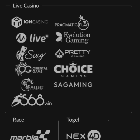
Live Casino
Race
Togel