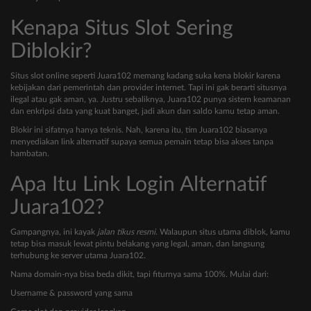
Kenapa Situs Slot Sering
Diblokir?
Situs slot online seperti Juara102 memang kadang suka kena blokir karena
kebijakan dari pemerintah dan provider internet. Tapi ini gak berarti situsnya
ilegal atau gak aman, ya. Justru sebaliknya, Juara102 punya sistem keamanan
dan enkripsi data yang kuat banget, jadi akun dan saldo kamu tetap aman.
Blokir ini sifatnya hanya teknis. Nah, karena itu, tim Juara102 biasanya
menyediakan link alternatif supaya semua pemain tetap bisa akses tanpa
hambatan.
Apa Itu Link Login Alternatif
Juara102?
Gampangnya, ini kayak
jalan tikus resmi
. Walaupun situs utama diblok, kamu
tetap bisa masuk lewat pintu belakang yang legal, aman, dan langsung
terhubung ke server utama Juara102.
Nama domain-nya bisa beda dikit, tapi fiturnya sama 100%. Mulai dari:
Username & password yang sama