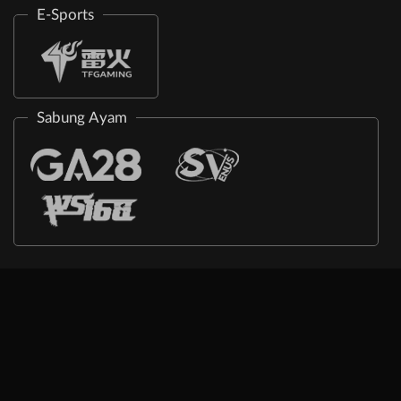
E-Sports
Sabung Ayam