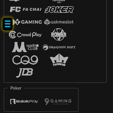
Tap Me!
Poker