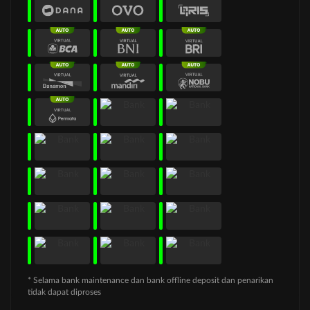
* Selama bank maintenance dan bank offline deposit dan penarikan
tidak dapat diproses