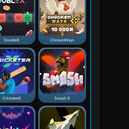
DoubleX
ChickenWays
CricketerX
Smash X