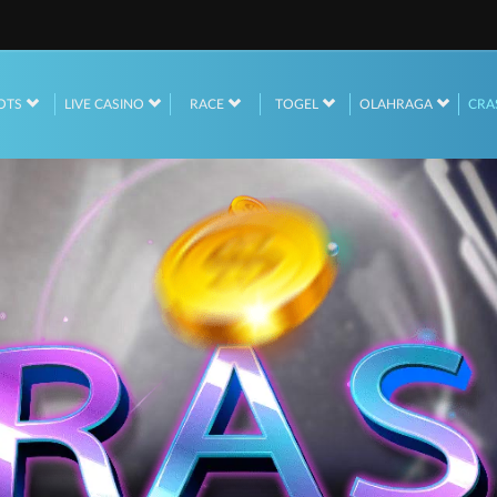
OTS
LIVE CASINO
RACE
TOGEL
OLAHRAGA
CRA