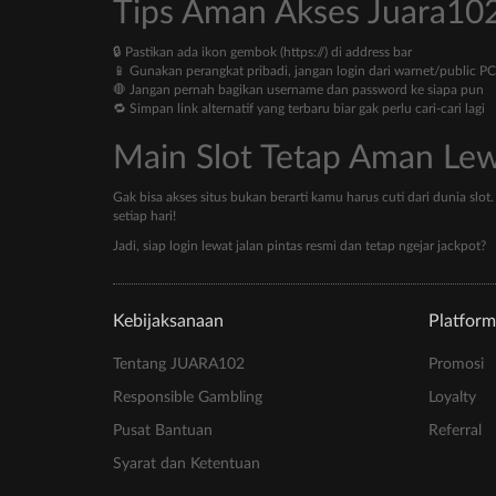
Tips Aman Akses Juara10
🔒 Pastikan ada ikon gembok (https://) di address bar
📱 Gunakan perangkat pribadi, jangan login dari warnet/public PC
🛑 Jangan pernah bagikan username dan password ke siapa pun
🔁 Simpan link alternatif yang terbaru biar gak perlu cari-cari lagi
Main Slot Tetap Aman Lewa
Gak bisa akses situs bukan berarti kamu harus cuti dari dunia slo
setiap hari!
Jadi, siap login lewat jalan pintas resmi dan tetap ngejar jackpot?
Kebijaksanaan
Platform
Tentang JUARA102
Promosi
Responsible Gambling
Loyalty
Pusat Bantuan
Referral
Syarat dan Ketentuan