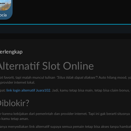
ocia
Terlengkap
lternatif Slot Online
ot favorit, tapi malah muncul tulisan
“Situs tidak dapat diakses”
? Auto hilang mood, y
rovider internet lokal.
epat:
link login alternatif Juara102
. Jadi, kamu tetap bisa main, tetap bisa claim bonus,
iblokir?
karena kebijakan dari pemerintah dan provider internet. Tapi ini gak berarti situsnya
do kamu tetap aman.
iasanya menyediakan link alternatif supaya semua pemain tetap bisa akses tanpa hamba