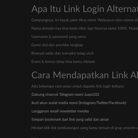
Apa Itu Link Login Alterna
Gampangnya, ini kayak
jalan tikus resmi
. Walaupun situs utama di
Nama domain-nya bisa beda dikit, tapi fiturnya sama 100%. Mulai 
Username & password yang sama
Game slot dan provider lengkap
Riwayat saldo dan transaksi tetap utuh
Event & bonus tetap bisa kamu nikmati
Cara Mendapatkan Link Al
Ada beberapa cara aman untuk dapetin link login terbaru:
Gabung channel Telegram resmi Juara102
Ikuti akun sosial media resmi (Instagram/Twitter/Facebook)
Langganan email newsletter mereka
Simpan bookmark dari link yang valid dan aman
Hindari klik link sembarangan yang kamu temuin di grup anonim 