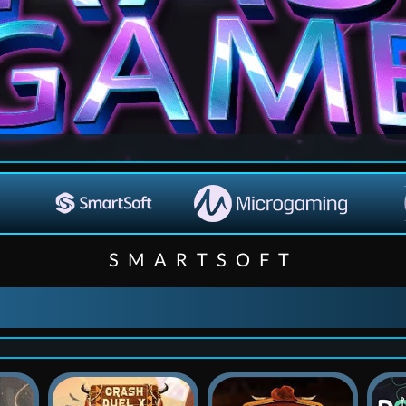
SMARTSOFT