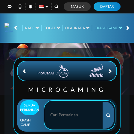
MASUK
DAFTAR
VE CASINO
RACE
TOGEL
OLAHRAGA
CRASH GAME
AR
MICROGAMING
SEMUA
PERMAINAN
CRASH
GAME