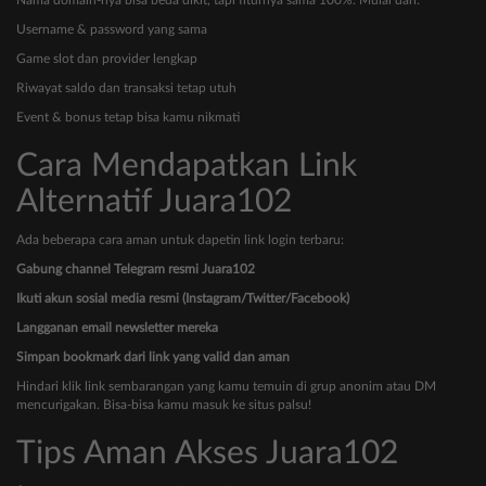
Nama domain-nya bisa beda dikit, tapi fiturnya sama 100%. Mulai dari:
Username & password yang sama
Game slot dan provider lengkap
Riwayat saldo dan transaksi tetap utuh
Event & bonus tetap bisa kamu nikmati
Cara Mendapatkan Link
Alternatif Juara102
Ada beberapa cara aman untuk dapetin link login terbaru:
Gabung channel Telegram resmi Juara102
Ikuti akun sosial media resmi (Instagram/Twitter/Facebook)
Langganan email newsletter mereka
Simpan bookmark dari link yang valid dan aman
Hindari klik link sembarangan yang kamu temuin di grup anonim atau DM
mencurigakan. Bisa-bisa kamu masuk ke situs palsu!
Tips Aman Akses Juara102