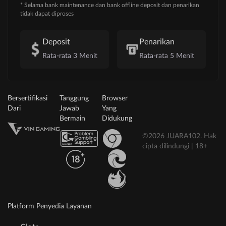
* Selama bank maintenance dan bank offline deposit dan penarikan
tidak dapat diproses
Deposit
Penarikan
Rata-rata 3 Menit
Rata-rata 5 Menit
Bersertifikasi
Tanggung
Browser
Dari
Jawab
Yang
Bermain
Didukung
©2026 JUARA102. Hak
cipta dilindungi | 18+
Platform Penyedia Layanan