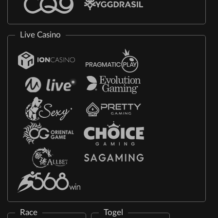
Live Casino
Race
Togel