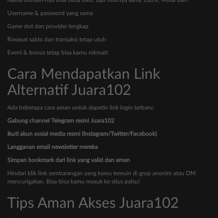
Nama domain-nya bisa beda dikit, tapi fiturnya sama 100%. Mulai dari:
Username & password yang sama
Game slot dan provider lengkap
Riwayat saldo dan transaksi tetap utuh
Event & bonus tetap bisa kamu nikmati
Cara Mendapatkan Link
Alternatif Juara102
Ada beberapa cara aman untuk dapetin link login terbaru:
Gabung channel Telegram resmi Juara102
Ikuti akun sosial media resmi (Instagram/Twitter/Facebook)
Langganan email newsletter mereka
Simpan bookmark dari link yang valid dan aman
Hindari klik link sembarangan yang kamu temuin di grup anonim atau DM
mencurigakan. Bisa-bisa kamu masuk ke situs palsu!
Tips Aman Akses Juara102