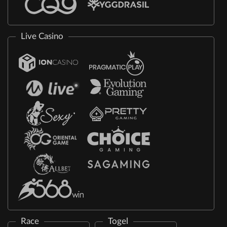
Live Casino
Race
Togel