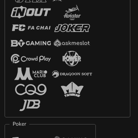
Poker