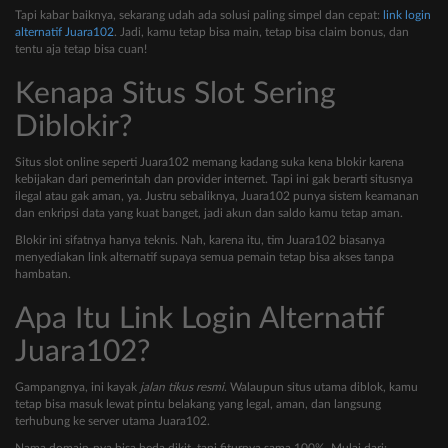
Tapi kabar baiknya, sekarang udah ada solusi paling simpel dan cepat:
link login
alternatif Juara102
. Jadi, kamu tetap bisa main, tetap bisa claim bonus, dan
tentu aja tetap bisa cuan!
Kenapa Situs Slot Sering
Diblokir?
Situs slot online seperti Juara102 memang kadang suka kena blokir karena
kebijakan dari pemerintah dan provider internet. Tapi ini gak berarti situsnya
ilegal atau gak aman, ya. Justru sebaliknya, Juara102 punya sistem keamanan
dan enkripsi data yang kuat banget, jadi akun dan saldo kamu tetap aman.
Blokir ini sifatnya hanya teknis. Nah, karena itu, tim Juara102 biasanya
menyediakan link alternatif supaya semua pemain tetap bisa akses tanpa
hambatan.
Apa Itu Link Login Alternatif
Juara102?
Gampangnya, ini kayak
jalan tikus resmi
. Walaupun situs utama diblok, kamu
tetap bisa masuk lewat pintu belakang yang legal, aman, dan langsung
terhubung ke server utama Juara102.