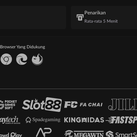
Penarikan
Rata-rata 5 Menit
Browser Yang Didukung