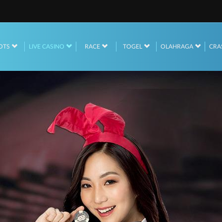
OTS
LIVE CASINO
RACE
TOGEL
OLAHRAGA
CRA