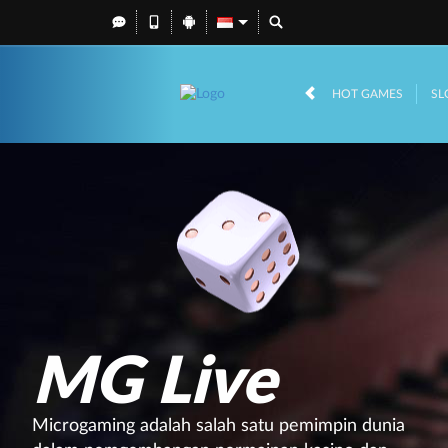
HOT GAMES
SL
MG Live
Microgaming adalah salah satu pemimpin dunia