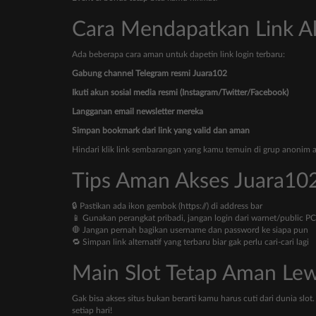
Cara Mendapatkan Link Al
Ada beberapa cara aman untuk dapetin link login terbaru:
Gabung channel Telegram resmi Juara102
Ikuti akun sosial media resmi (Instagram/Twitter/Facebook)
Langganan email newsletter mereka
Simpan bookmark dari link yang valid dan aman
Hindari klik link sembarangan yang kamu temuin di grup anonim 
Tips Aman Akses Juara10
🔒 Pastikan ada ikon gembok (https://) di address bar
📱 Gunakan perangkat pribadi, jangan login dari warnet/public PC
🛑 Jangan pernah bagikan username dan password ke siapa pun
🔁 Simpan link alternatif yang terbaru biar gak perlu cari-cari lagi
Main Slot Tetap Aman Lewa
Gak bisa akses situs bukan berarti kamu harus cuti dari dunia slo
setiap hari!