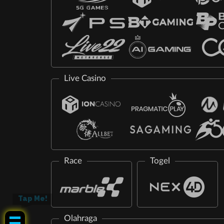
Live Casino
Race
Togel
Tap Me!
Olahraga