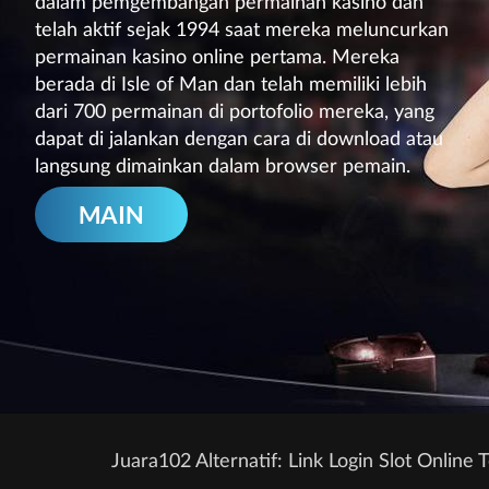
dalam pemgembangan permainan kasino dan
telah aktif sejak 1994 saat mereka meluncurkan
permainan kasino online pertama. Mereka
berada di Isle of Man dan telah memiliki lebih
dari 700 permainan di portofolio mereka, yang
dapat di jalankan dengan cara di download atau
langsung dimainkan dalam browser pemain.
MAIN
Juara102 Alternatif: Link Login Slot Online 