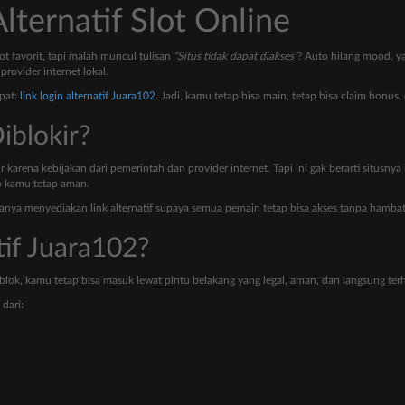
lternatif Slot Online
ot favorit, tapi malah muncul tulisan
“Situs tidak dapat diakses”
? Auto hilang mood, y
rovider internet lokal.
epat:
link login alternatif Juara102
. Jadi, kamu tetap bisa main, tetap bisa claim bonus,
iblokir?
karena kebijakan dari pemerintah dan provider internet. Tapi ini gak berarti situsnya
do kamu tetap aman.
iasanya menyediakan link alternatif supaya semua pemain tetap bisa akses tanpa hamba
tif Juara102?
blok, kamu tetap bisa masuk lewat pintu belakang yang legal, aman, dan langsung te
dari: