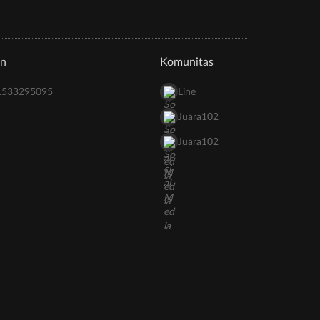
n
Komunitas
1533295095
Line
Juara102
Juara102