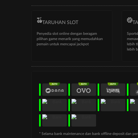
TARUHAN SLOT
T
Penyedia slot online dengan beragam
Sports
pilihan game menarik yang memudahkan
menawa
pemain untuk mencapai jackpot
lebih 
lebih 
* Selama bank maintenance dan bank offline deposit dan pen