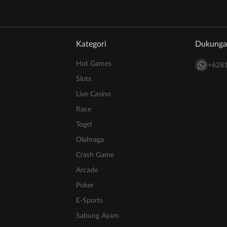
Kategori
Dukunga
Hot Games
+628
Slots
Live Casino
Race
Togel
Olahraga
Crash Game
Arcade
Poker
E-Sports
Sabung Ayam