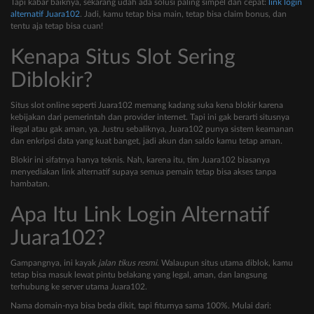
Tapi kabar baiknya, sekarang udah ada solusi paling simpel dan cepat:
link login
alternatif Juara102
. Jadi, kamu tetap bisa main, tetap bisa claim bonus, dan
tentu aja tetap bisa cuan!
Kenapa Situs Slot Sering
Diblokir?
Situs slot online seperti Juara102 memang kadang suka kena blokir karena
kebijakan dari pemerintah dan provider internet. Tapi ini gak berarti situsnya
ilegal atau gak aman, ya. Justru sebaliknya, Juara102 punya sistem keamanan
dan enkripsi data yang kuat banget, jadi akun dan saldo kamu tetap aman.
Blokir ini sifatnya hanya teknis. Nah, karena itu, tim Juara102 biasanya
menyediakan link alternatif supaya semua pemain tetap bisa akses tanpa
hambatan.
Apa Itu Link Login Alternatif
Juara102?
Gampangnya, ini kayak
jalan tikus resmi
. Walaupun situs utama diblok, kamu
tetap bisa masuk lewat pintu belakang yang legal, aman, dan langsung
terhubung ke server utama Juara102.
Nama domain-nya bisa beda dikit, tapi fiturnya sama 100%. Mulai dari: