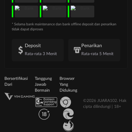
* Selama bank maintenance dan bank offline deposit dan penarikan
tidak dapat diproses
Deposit
Penarikan
Rata-rata 3 Menit
Rata-rata 5 Menit
Bersertifikasi
Tanggung
Browser
Dari
Jawab
Yang
Bermain
Didukung
©2026 JUARA102. Hak
cipta dilindungi | 18+