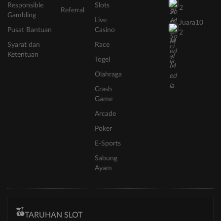
Responsible
Slots
2
Referral
Gambling
Live
Juara10
Pusat Bantuan
Casino
2
Syarat dan
Race
Ketentuan
Togel
Olahraga
Crash
Game
Arcade
Poker
E-Sports
Sabung
Ayam
TARUHAN SLOT