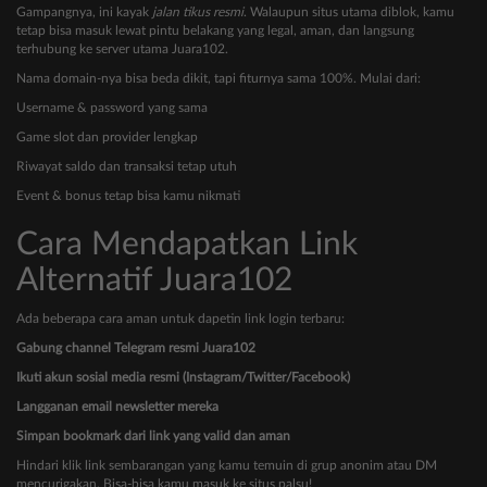
Gampangnya, ini kayak
jalan tikus resmi
. Walaupun situs utama diblok, kamu
tetap bisa masuk lewat pintu belakang yang legal, aman, dan langsung
terhubung ke server utama Juara102.
Nama domain-nya bisa beda dikit, tapi fiturnya sama 100%. Mulai dari:
Username & password yang sama
Game slot dan provider lengkap
Riwayat saldo dan transaksi tetap utuh
Event & bonus tetap bisa kamu nikmati
Cara Mendapatkan Link
Alternatif Juara102
Ada beberapa cara aman untuk dapetin link login terbaru:
Gabung channel Telegram resmi Juara102
Ikuti akun sosial media resmi (Instagram/Twitter/Facebook)
Langganan email newsletter mereka
Simpan bookmark dari link yang valid dan aman
Hindari klik link sembarangan yang kamu temuin di grup anonim atau DM
mencurigakan. Bisa-bisa kamu masuk ke situs palsu!