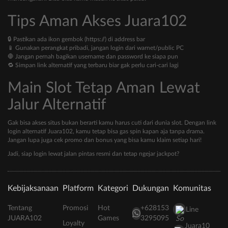
Tips Aman Akses Juara102
🔒 Pastikan ada ikon gembok (https://) di address bar
📱 Gunakan perangkat pribadi, jangan login dari warnet/public PC
🛑 Jangan pernah bagikan username dan password ke siapa pun
🔁 Simpan link alternatif yang terbaru biar gak perlu cari-cari lagi
Main Slot Tetap Aman Lewat
Jalur Alternatif
Gak bisa akses situs bukan berarti kamu harus cuti dari dunia slot. Dengan link
login alternatif Juara102, kamu tetap bisa gas spin kapan aja tanpa drama.
Jangan lupa juga cek promo dan bonus yang bisa kamu klaim setiap hari!
Jadi, siap login lewat jalan pintas resmi dan tetap ngejar jackpot?
Kebijaksanaan
Platform
Kategori
Dukungan
Komunitas
Tentang
Promosi
Hot
+628153
Line
JUARA102
Games
3295095
Loyalty
Juara10