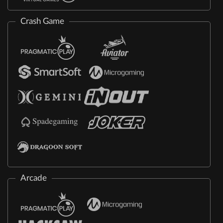
Crash Game
Arcade