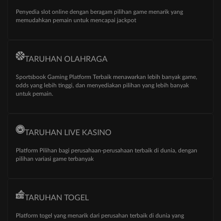
Penyedia slot online dengan beragam pilihan game menarik yang
memudahkan pemain untuk mencapai jackpot
TARUHAN OLAHRAGA
Sportsbook Gaming Platform Terbaik menawarkan lebih banyak game,
odds yang lebih tinggi, dan menyediakan pilihan yang lebih banyak
untuk pemain.
TARUHAN LIVE KASINO
Platform Pilihan bagi perusahaan-perusahaan terbaik di dunia, dengan
pilihan variasi game terbanyak
TARUHAN TOGEL
Platform togel yang menarik dari perusahan terbaik di dunia yang