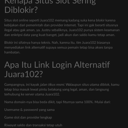
Kenapa Situs Slot Sering
Diblokir?
Situs slot online seperti Juara102 memang kadang suka kena blokir karena
kebijakan dari pemerintah dan provider internet. Tapi ini gak berarti situsnya
ilegal atau gak aman, ya. Justru sebaliknya, Juara102 punya sistem keamanan
dan enkripsi data yang kuat banget, jadi akun dan saldo kamu tetap aman.
Blokir ini sifatnya hanya teknis. Nah, karena itu, tim Juara102 biasanya
menyediakan link alternatif supaya semua pemain tetap bisa akses tanpa
hambatan.
Apa Itu Link Login Alternatif
Juara102?
Gampangnya, ini kayak
jalan tikus resmi
. Walaupun situs utama diblok, kamu
tetap bisa masuk lewat pintu belakang yang legal, aman, dan langsung
terhubung ke server utama Juara102.
Nama domain-nya bisa beda dikit, tapi fiturnya sama 100%. Mulai dari:
Username & password yang sama
Game slot dan provider lengkap
Riwayat saldo dan transaksi tetap utuh