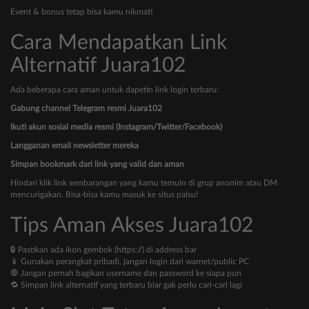
Event & bonus tetap bisa kamu nikmati
Cara Mendapatkan Link
Alternatif Juara102
Ada beberapa cara aman untuk dapetin link login terbaru:
Gabung channel Telegram resmi Juara102
Ikuti akun sosial media resmi (Instagram/Twitter/Facebook)
Langganan email newsletter mereka
Simpan bookmark dari link yang valid dan aman
Hindari klik link sembarangan yang kamu temuin di grup anonim atau DM
mencurigakan. Bisa-bisa kamu masuk ke situs palsu!
Tips Aman Akses Juara102
🔒 Pastikan ada ikon gembok (https://) di address bar
📱 Gunakan perangkat pribadi, jangan login dari warnet/public PC
🛑 Jangan pernah bagikan username dan password ke siapa pun
🔁 Simpan link alternatif yang terbaru biar gak perlu cari-cari lagi