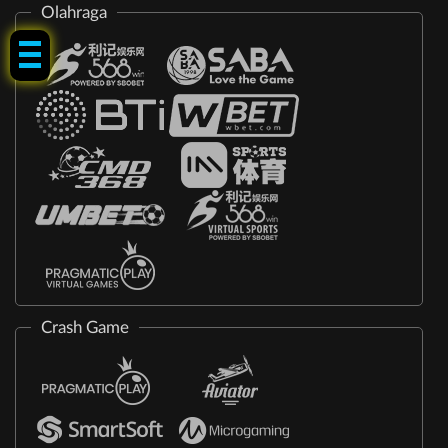
Tap Me!
Olahraga
Crash Game