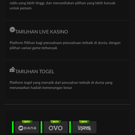
odds yang lebih tinggi, dan menyediakan pilihan yang lebih banyak
untuk pemain.
TARUHAN LIVE KASINO
Platform Pilihan bagi perusahaan-perusahaan terbaik di dunia, dengan
pilihan variasi game terbanyak
TARUHAN TOGEL
Platform togel yang menarik dari perusahan terbaik di dunia yang
menawarkan hadiah kemenangan besar