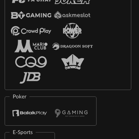
Poker
E-Sports