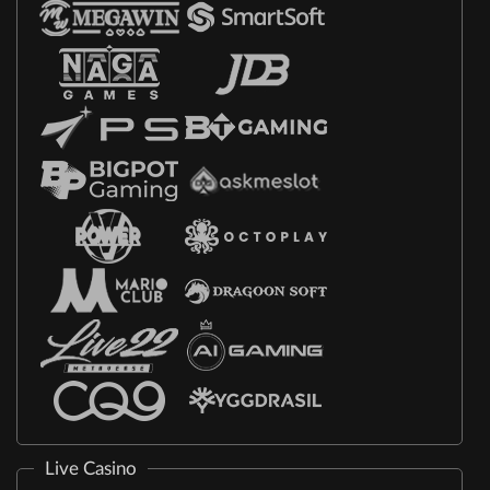
Live Casino