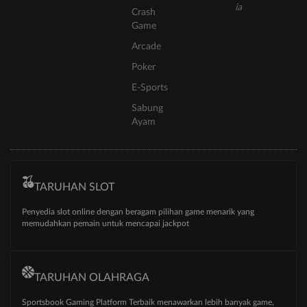
Crash
Game
Arcade
Poker
E-Sports
Sabung
Ayam
TARUHAN SLOT
Penyedia slot online dengan beragam pilihan game menarik yang
memudahkan pemain untuk mencapai jackpot
TARUHAN OLAHRAGA
Sportsbook Gaming Platform Terbaik menawarkan lebih banyak game,