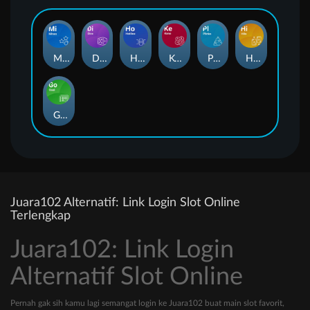
Mines
Dice
Hotline
Keno
Plinko
Hilo
Goal
Juara102 Alternatif: Link Login Slot Online
Terlengkap
Juara102: Link Login
Alternatif Slot Online
Pernah gak sih kamu lagi semangat login ke Juara102 buat main slot favorit,