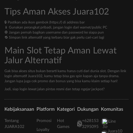
Tips Aman Akses Juara102
🔒 Pastikan ada ikon gembok (https://) di address bar
📱 Gunakan perangkat pribadi, jangan login dari warnet/public PC
🛑 Jangan pernah bagikan username dan password ke siapa pun
🔁 Simpan link alternatif yang terbaru biar gak perlu cari-cari lagi
Main Slot Tetap Aman Lewat
Jalur Alternatif
Gak bisa akses situs bukan berarti kamu harus cuti dari dunia slot. Dengan link
login alternatif Juara102, kamu tetap bisa gas spin kapan aja tanpa drama.
Jangan lupa juga cek promo dan bonus yang bisa kamu klaim setiap hari!
Jadi, siap login lewat jalan pintas resmi dan tetap ngejar jackpot?
Kebijaksanaan
Platform
Kategori
Dukungan
Komunitas
Tentang
Promosi
Hot
+628153
Line
JUARA102
Games
3295095
Loyalty
Juara10