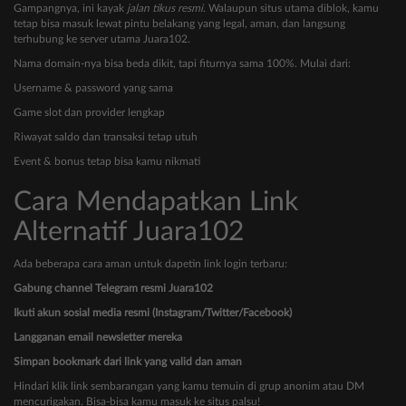
Gampangnya, ini kayak
jalan tikus resmi
. Walaupun situs utama diblok, kamu
tetap bisa masuk lewat pintu belakang yang legal, aman, dan langsung
terhubung ke server utama Juara102.
Nama domain-nya bisa beda dikit, tapi fiturnya sama 100%. Mulai dari:
Username & password yang sama
Game slot dan provider lengkap
Riwayat saldo dan transaksi tetap utuh
Event & bonus tetap bisa kamu nikmati
Cara Mendapatkan Link
Alternatif Juara102
Ada beberapa cara aman untuk dapetin link login terbaru:
Gabung channel Telegram resmi Juara102
Ikuti akun sosial media resmi (Instagram/Twitter/Facebook)
Langganan email newsletter mereka
Simpan bookmark dari link yang valid dan aman
Hindari klik link sembarangan yang kamu temuin di grup anonim atau DM
mencurigakan. Bisa-bisa kamu masuk ke situs palsu!