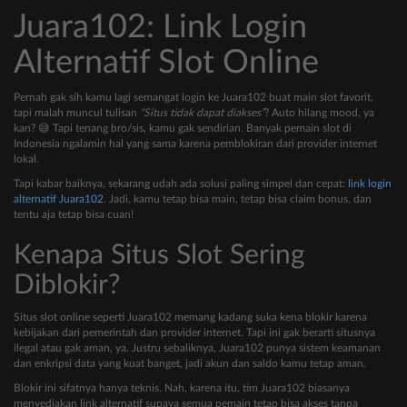
Juara102: Link Login
Alternatif Slot Online
Pernah gak sih kamu lagi semangat login ke Juara102 buat main slot favorit,
tapi malah muncul tulisan
“Situs tidak dapat diakses”
? Auto hilang mood, ya
kan? 😅 Tapi tenang bro/sis, kamu gak sendirian. Banyak pemain slot di
Indonesia ngalamin hal yang sama karena pemblokiran dari provider internet
lokal.
Tapi kabar baiknya, sekarang udah ada solusi paling simpel dan cepat:
link login
alternatif Juara102
. Jadi, kamu tetap bisa main, tetap bisa claim bonus, dan
tentu aja tetap bisa cuan!
Kenapa Situs Slot Sering
Diblokir?
Situs slot online seperti Juara102 memang kadang suka kena blokir karena
kebijakan dari pemerintah dan provider internet. Tapi ini gak berarti situsnya
ilegal atau gak aman, ya. Justru sebaliknya, Juara102 punya sistem keamanan
dan enkripsi data yang kuat banget, jadi akun dan saldo kamu tetap aman.
Blokir ini sifatnya hanya teknis. Nah, karena itu, tim Juara102 biasanya
menyediakan link alternatif supaya semua pemain tetap bisa akses tanpa