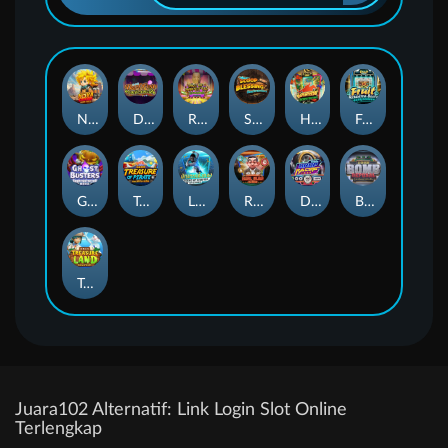
Nova Crash : The Legends of Power
Dart Fest
Ring of Hopeful
Scoop Blessing
Horse Racing
Fruit Roulette Slots
Ghost Busters
Treasure of Pirate
Lagend of Shooter
Real Slap
Drop Racing
Bomb Defusal
Treasure Land
Juara102 Alternatif: Link Login Slot Online
Terlengkap